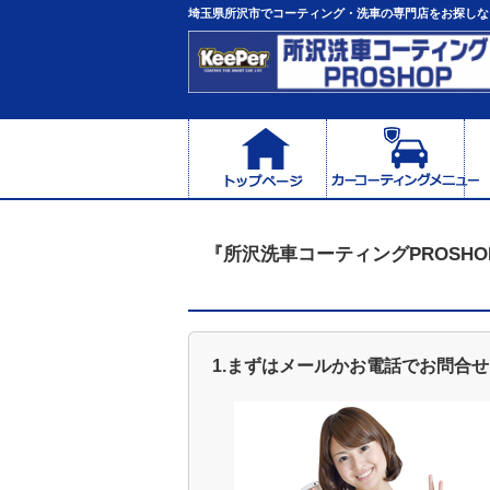
コ
埼玉県所沢市でコーティング・洗車の専門店をお探しなら
ン
テ
ン
ツ
へ
ス
キ
ッ
プ
『所沢洗車コーティングPROSH
1.まずはメールかお電話でお問合