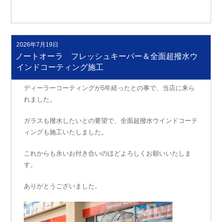
2026年7月19日
投
稿
ノートオーラ フレッシュキーパー＆全面超撥水ウ
日:
インドコーティング施工
ディーラーコーティングが5年経ったとの事で、当店に来ら
れました。
ガラスも撥水したいとの要望で、全面超撥水ウインドコーテ
ィングも施工いたしました。
これからも永いお付き合いのほどよろしくお願いいたしま
す。
ありがとうございました。