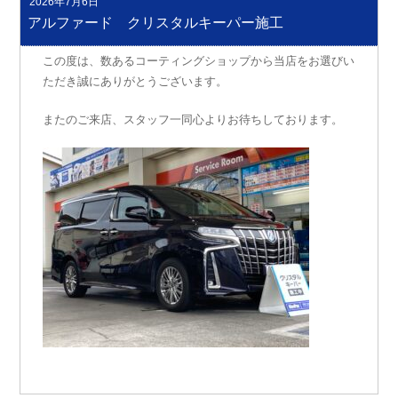
2026年7月6日
投
稿
アルファード クリスタルキーパー施工
日:
この度は、数あるコーティングショップから当店をお選びい
ただき誠にありがとうございます。
またのご来店、スタッフ一同心よりお待ちしております。