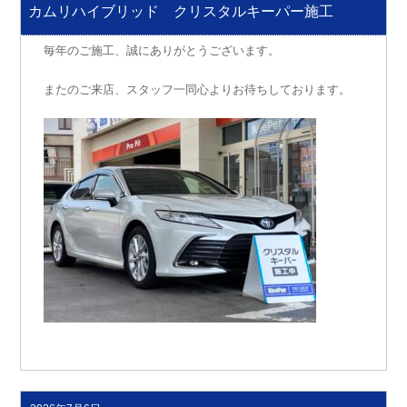
稿
カムリハイブリッド クリスタルキーパー施工
日:
毎年のご施工、誠にありがとうございます。
またのご来店、スタッフ一同心よりお待ちしております。