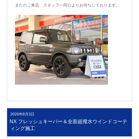
またのご来店、スタッフ一同心よりお待ちしております。
2026年8月3日
投
稿
NX フレッシュキーパー＆全面超撥水ウインドコーテ
日:
ィング施工