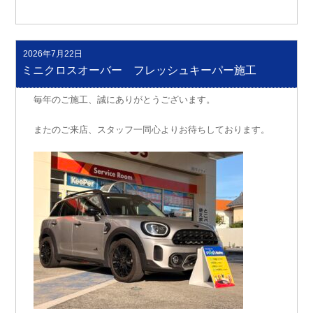
2026年7月22日
投
稿
ミニクロスオーバー フレッシュキーパー施工
日:
毎年のご施工、誠にありがとうございます。
またのご来店、スタッフ一同心よりお待ちしております。