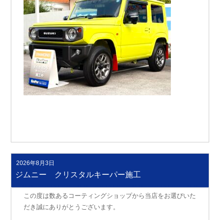
2026年8月3日
投
稿
ジムニー クリスタルキーパー施工
日:
この度は数あるコーティングショップから当店をお選びいた
だき誠にありがとうございます。