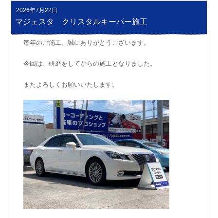
2026年7月22日
投
稿
マジェスタ クリスタルキーパー施工
日:
毎年のご施工、誠にありがとうございます。
今回は、研磨をしてからの施工となりました。
またよろしくお願いいたします。