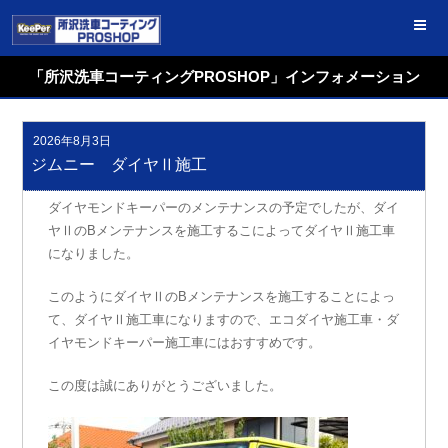
コ
ン
テ
ン
ツ
「所沢洗車コーティングPROSHOP」インフォメーション
へ
ス
キ
ッ
プ
2026年8月3日
投
稿
ジムニー ダイヤⅡ施工
日:
ダイヤモンドキーパーのメンテナンスの予定でしたが、ダイ
ヤⅡのBメンテナンスを施工するこによってダイヤⅡ施工車
になりました。
このようにダイヤⅡのBメンテナンスを施工することによっ
て、ダイヤⅡ施工車になりますので、エコダイヤ施工車・ダ
イヤモンドキーパー施工車にはおすすめです。
この度は誠にありがとうございました。