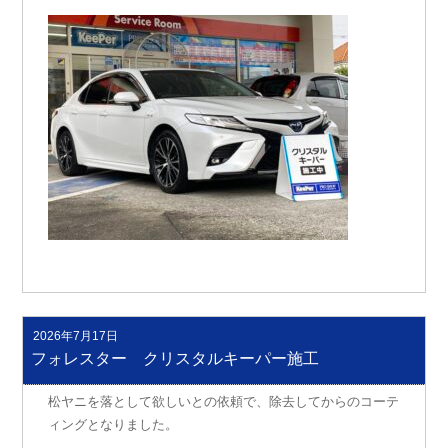
2026年7月17日
投
稿
フォレスター クリスタルキーパー施工
日:
松ヤニを落として欲しいとの依頼で、除去してからのコーテ
ィングとなりました。