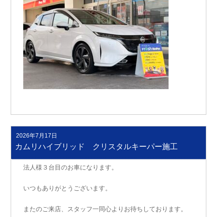
2026年7月17日
投
稿
カムリハイブリッド クリスタルキーパー施工
日:
法人様３台目のお車になります。
いつもありがとうございます。
またのご来店、スタッフ一同心よりお待ちしております。